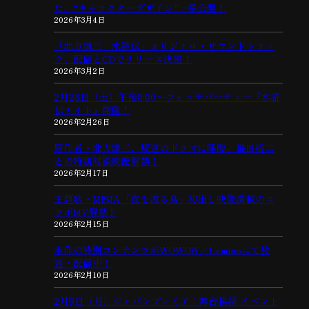
た、“キャラクターデザイン”一挙公開！
2026年3月4日
「北方謙三 水滸伝」オリジナル・サウンドトラッ
ク、配信とCDでリリース決定！
2026年3月2日
2月28日（土）午後8:00〜ウォッチパーティー『水滸
伝ナイト』開催！
2026年2月26日
原作者・北方謙三、叛逆のドラマに降臨。織田裕二
との特別対談映像解禁！
2026年2月17日
主題歌・MISIA「夜を渡る鳥」初出し映像満載のコ
ラボMV解禁！
2026年2月15日
本作の特別コンテンツがWOWOW／Leminoにて放
送・配信中！
2026年2月10日
2月9日（月）ジャパンプレミア：舞台挨拶 イベント