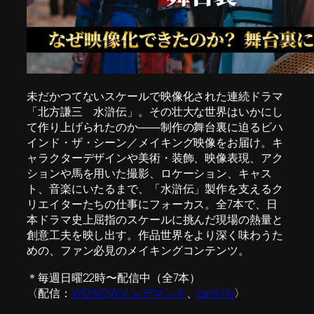
未だかつてないスケールで映像化された連続ドラマ
「北方謙三 水滸伝」。その壮大な世界はいかにし
て作り上げられたのか――制作の舞台裏に迫るビハ
インド・ザ・シーン／メイキング映像をお届け。キ
ャラクターデザインや美術・装飾、映像表現、アク
ションや馬を用いた撮影、ロケーション、キャス
ト、音楽にいたるまで、「水滸伝」製作を支えるク
リエイターたちの仕事にフォーカス。全7本で、日
本ドラマ史上屈指のスケールに挑んだ現場の熱量と
創意工夫を映し出す。作品世界をより深く味わうた
めの、ファン必見のメイキングコンテンツ。
＊毎週日曜22時〜配信中（全7本）
〈配信：
WOWOWオンデマンド
、
Lemino
〉