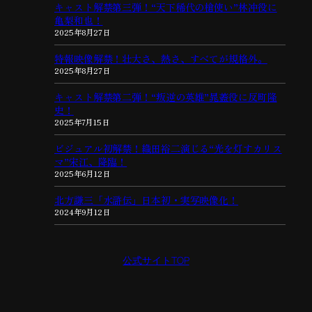
キャスト解禁第三弾！“天下稀代の槍使い”林冲役に
亀梨和也！
2025年8月27日
特報映像解禁！壮大さ、熱さ、すべてが規格外。
2025年8月27日
キャスト解禁第二弾！“叛逆の英雄”晁蓋役に反町隆
史！
2025年7月15日
ビジュアル初解禁！織田裕二演じる“光を灯すカリス
マ”宋江、降臨！
2025年6月12日
北方謙三「水滸伝」日本初・実写映像化！
2024年9月12日
公式サイトTOP