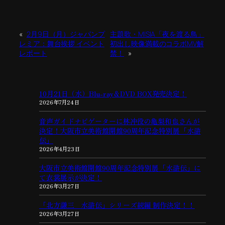
«
2月9日（月）ジャパンプ
主題歌・MISIA「夜を渡る鳥」
レミア：舞台挨拶 イベント
初出し映像満載のコラボMV解
レポート
禁！
»
10月21日（水）Blu-ray＆DVD BOX発売決定！
2026年7月24日
音声ガイドナビゲーターに林冲役の亀梨和也さんが
決定！大阪市立美術館開館90周年記念特別展「水滸
伝」
2026年4月23日
大阪市立美術館開館90周年記念特別展「水滸伝」に
て衣裳展示が決定！
2026年3月27日
「北方謙三 水滸伝」シリーズ続編 制作決定！！
2026年3月27日