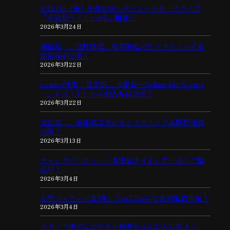
3月27日（金）午後8:00〜スペシャルトークライブ
『水滸伝ナイト vol.2』開催！
2026年3月24日
織田裕二、反町隆史、亀梨和也のキャスティング＆
撮影秘話公開！
2026年3月22日
Lemino特番「北方謙三 水滸伝～Behind the Scenes
～」4/4（土）から独占配信決定！
2026年3月22日
玉山鉄二、満島真之介のキャスティング＆撮影秘話
公開！
2026年3月13日
ウォッチパーティー『水滸伝ナイト』アーカイブ配
信中！
2026年3月4日
入門コンテンツ全3本、YouTubeにて無料配信開始！
2026年3月4日
スタッフ陣のこだわりと熱量がふんだんに詰まっ