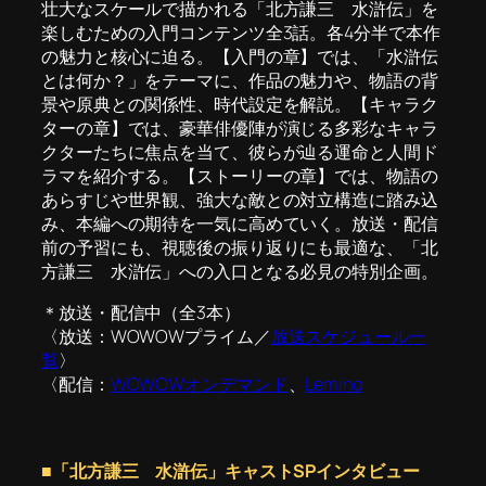
壮大なスケールで描かれる「北方謙三 水滸伝」を
楽しむための入門コンテンツ全3話。各4分半で本作
の魅力と核心に迫る。【入門の章】では、「水滸伝
とは何か？」をテーマに、作品の魅力や、物語の背
景や原典との関係性、時代設定を解説。【キャラク
ターの章】では、豪華俳優陣が演じる多彩なキャラ
クターたちに焦点を当て、彼らが辿る運命と人間ド
ラマを紹介する。【ストーリーの章】では、物語の
あらすじや世界観、強大な敵との対立構造に踏み込
み、本編への期待を一気に高めていく。放送・配信
前の予習にも、視聴後の振り返りにも最適な、「北
方謙三 水滸伝」への入口となる必見の特別企画。
＊放送・配信中（全3本）
〈放送：WOWOWプライム／
放送スケジュール一
覧
〉
〈配信：
WOWOWオンデマンド
、
Lemino
■「北方謙三 水滸伝」キャストSPインタビュー