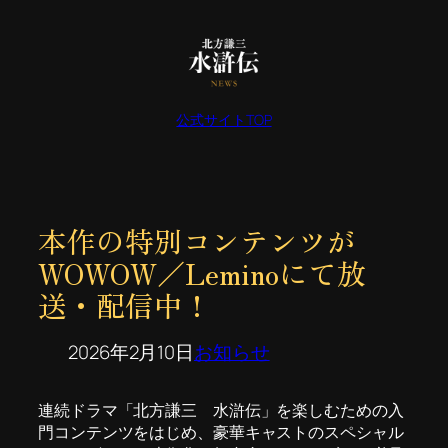
内
容
を
ス
公式サイトTOP
キ
ッ
プ
本作の特別コンテンツが
WOWOW／Leminoにて放
送・配信中！
2026年2月10日
お知らせ
連続ドラマ「北方謙三 水滸伝」を楽しむための入
門コンテンツをはじめ、豪華キャストのスペシャル