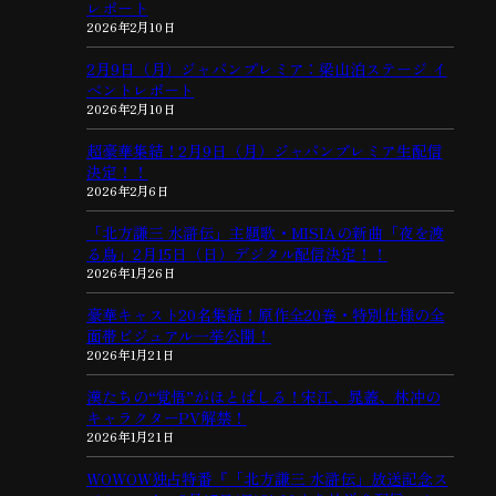
レポート
2026年2月10日
2月9日（月）ジャパンプレミア：梁山泊ステージ イ
ベントレポート
2026年2月10日
超豪華集結！2月9日（月）ジャパンプレミア生配信
決定！！
2026年2月6日
「北方謙三 水滸伝」主題歌・MISIAの新曲「夜を渡
る鳥」2月15日（日）デジタル配信決定！！
2026年1月26日
豪華キャスト20名集結！原作全20巻・特別仕様の全
面帯ビジュアル一挙公開！
2026年1月21日
漢たちの“覚悟”がほとばしる！宋江、晁蓋、林冲の
キャラクターPV解禁！
2026年1月21日
WOWOW独占特番『「北方謙三 水滸伝」放送記念ス