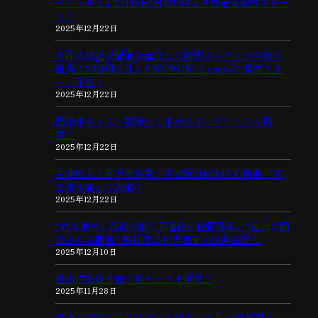
ペシャル！』2月15日(日)21:00より放送＆配信スター
ト！
2025年12月22日
本作の放送＆配信を記念して特別コンテンツが続々
登場！2026年2月よりWOWOW/Leminoで順次スタ
ート予定！
2025年12月22日
超豪華キャスト勢揃い！本ポスタービジュアル解
禁！
2025年12月22日
主題歌入り本予告解禁！主題歌はMISIAの新曲「夜
を渡る鳥」に決定！
2025年12月22日
“武を極めし孤高の師” 王進役に佐藤浩市、“乱世に翻
弄される間者” 馬桂役に松雪泰子の出演決定！
2025年12月10日
梁山泊を取り巻く新キャスト解禁！
2025年11月28日
梁山泊の前に立ちはだかる壁キャスト 一挙解禁！